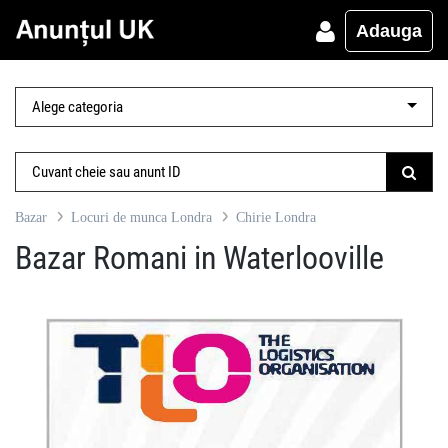
Adauga
Bazar
Locuri de munca Londra
Chirie Londra
Bazar Romani in Waterlooville