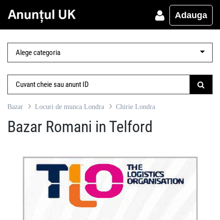
Adauga
Bazar
Locuri de munca Londra
Chirie Londra
Bazar Romani in Telford