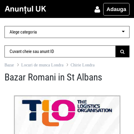
Adauga
Bazar
Locuri de munca Londra
Chirie Londra
Bazar Romani in St Albans