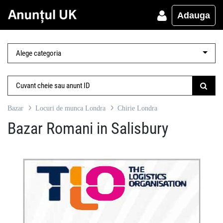
Adauga
Bazar
Locuri de munca Londra
Chirie Londra
Bazar Romani in Salisbury