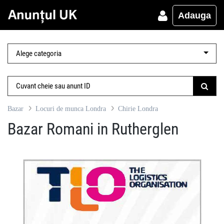
Adauga
Bazar
Locuri de munca Londra
Chirie Londra
Bazar Romani in Rutherglen