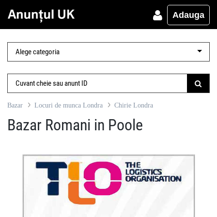
Adauga
Bazar
Locuri de munca Londra
Chirie Londra
Bazar Romani in Poole