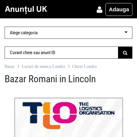
Adauga
Bazar
Locuri de munca Londra
Chirie Londra
Bazar Romani in Lincoln