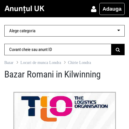
Adauga
Bazar
Locuri de munca Londra
Chirie Londra
Bazar Romani in Kilwinning