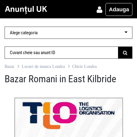
Adauga
Bazar
Locuri de munca Londra
Chirie Londra
Bazar Romani in East Kilbride