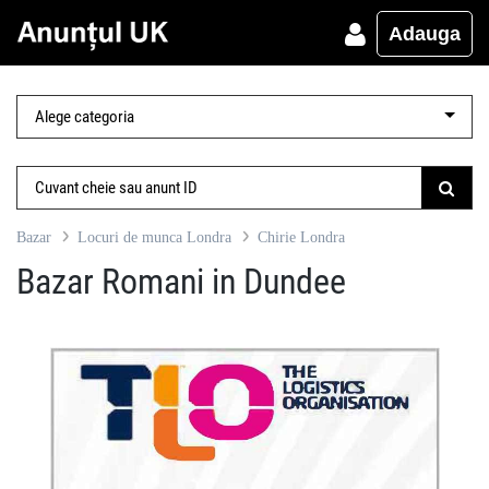
Adauga
Bazar
Locuri de munca Londra
Chirie Londra
Bazar Romani in Dundee