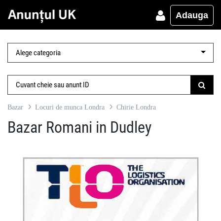
Adauga
Bazar
Locuri de munca Londra
Chirie Londra
Bazar Romani in Dudley