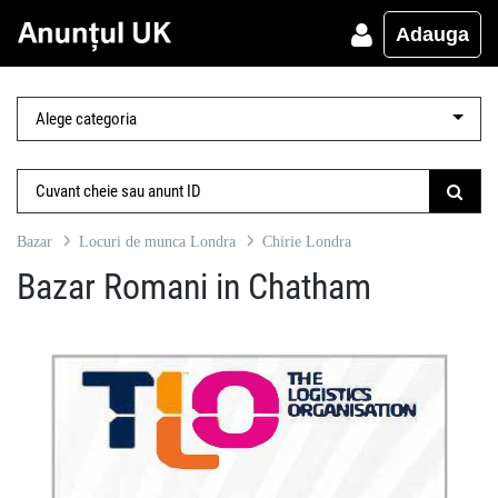
Adauga
Bazar
Locuri de munca Londra
Chirie Londra
Bazar Romani in Chatham