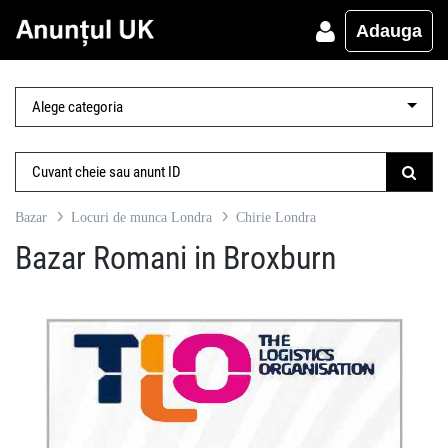
Adauga
Bazar
Locuri de munca Londra
Chirie Londra
Bazar Romani in Broxburn