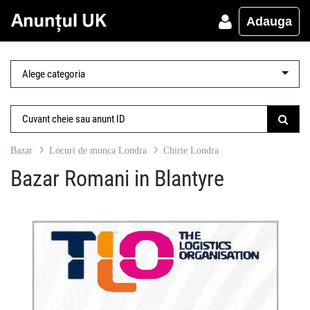
Adauga
Bazar
Locuri de munca Londra
Chirie Londra
Bazar Romani in Blantyre