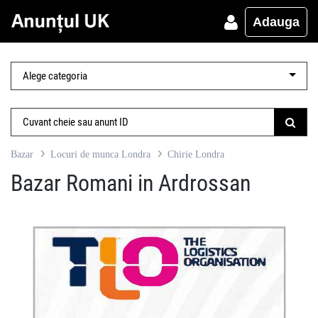
Adauga
Bazar
Locuri de munca Londra
Chirie Londra
Bazar Romani in Ardrossan