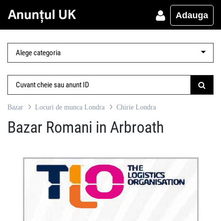
Adauga
Bazar
Locuri de munca Londra
Chirie Londra
Bazar Romani in Arbroath