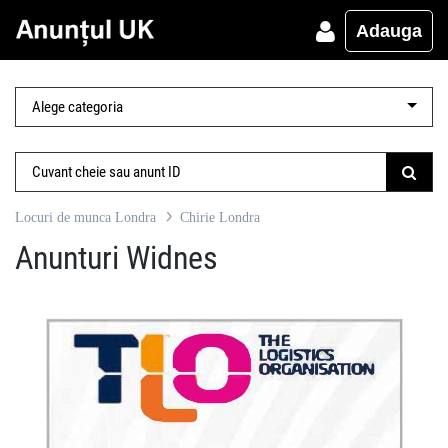
Adauga
Locuri de munca Londra
Chirie Londra
Anunturi Widnes