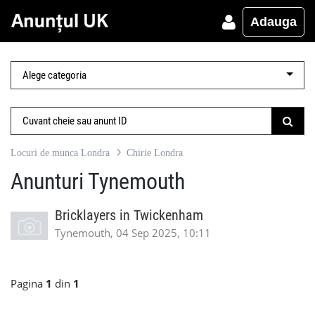
Adauga
Locuri de munca Londra
Chirie Londra
Anunturi Tynemouth
Bricklayers in Twickenham
Tynemouth, 04 Sep 2025, 10:11
Pagina
1
din
1