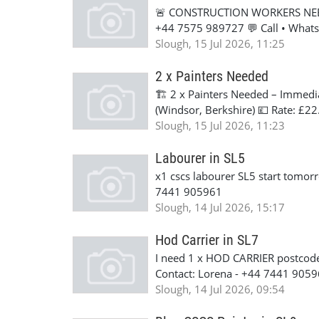
🚨 CONSTRUCTION WORKERS NEE
+44 7575 989727 💬 Call • WhatsA
workers for construction projects
Slough, 15 Jul 2026, 11:25
Bricklayers 🎨 Painters & Decorat
Groundworkers 🔩 Steel Fixers 
2 x Painters Needed
construction trades! ✅ We offer: 
🏗️ 2 x Painters Needed – Immedi
Weekly job opportunities ✔️ Shor
(Windsor, Berkshire) 💷 Rate: £2
surrounding areas 📋 Requirements
Tomorrow We're looking for 2 exp
Slough, 15 Jul 2026, 11:23
the UK ✔️ Previous experience in 
✔️ Previous painting experience ✔
Basic English for most sites 📲 
✔️ Full PPE 🚗 Free parking availa
Labourer in SL5
Alexandra today: 📞 +44 7575 98
x1 cscs labourer SL5 start tomor
7441 905961
Slough, 14 Jul 2026, 15:17
Hod Carrier in SL7
I need 1 x HOD CARRIER postcode 
Contact: Lorena - +44 7441 905
Slough, 14 Jul 2026, 09:54