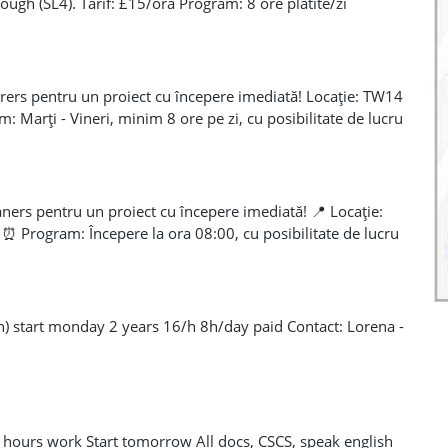
ough (SL4). Tarif: £15/oră Program: 8 ore plătite/zi
e complete; Unelte proprii. Dacă sunteți interesați și
ic sau prin mesaj pentru mai multe detalii.
!
rers pentru un proiect cu începere imediată! Locație: TW14
: Marți - Vineri, minim 8 ore pe zi, cu posibilitate de lucru
urată: pe termen lung Plata este săptămânală, se lucrează
ntr-un proiect rezidențial. Cerințe: Scule proprii, PPE și
multe detalii: Rebeca +44 7441 955861 (WhatsApp sau
ers pentru un proiect cu începere imediată! 📍 Locație:
 ⏰ Program: Începere la ora 08:00, cu posibilitate de lucru
 Durată: pe termen lung Plata este săptămânală, se
atuită disponibilă. Cerințe: Aspirator, lavete, scraper, PPE
ai multe detalii: Rebeca +44 7441 955861 (WhatsApp sau
h) start monday 2 years 16/h 8h/day paid Contact: Lorena -
 hours work Start tomorrow All docs, CSCS, speak english