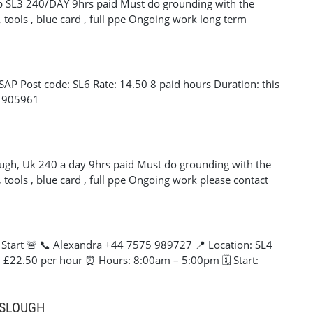
sap SL3 240/DAY 9hrs paid Must do grounding with the
tools , blue card , full ppe Ongoing work long term
SAP Post code: SL6 Rate: 14.50 8 paid hours Duration: this
1 905961
lough, Uk 240 a day 9hrs paid Must do grounding with the
tools , blue card , full ppe Ongoing work please contact
 Start 🚨 📞 Alexandra +44 7575 989727 📍 Location: SL4
e: £22.50 per hour ⏰ Hours: 8:00am – 5:00pm 🗓️ Start:
erienced Painters for an immediate start. Requirements:
️ Valid CSCS Card ✔️ Right to work in the UK ✔️ Own tools
ble
–SLOUGH