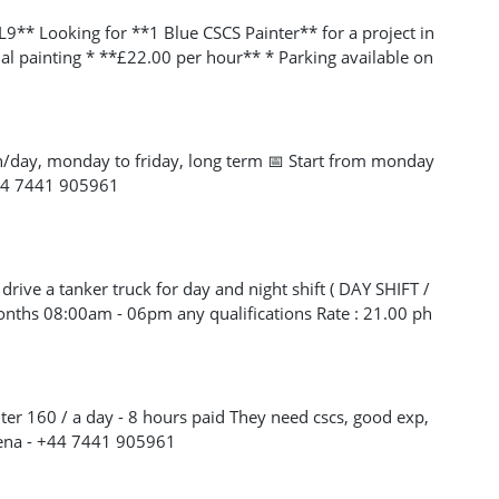
9** Looking for **1 Blue CSCS Painter** for a project in
nal painting * **£22.00 per hour** * Parking available on
t:** Monday Please get in touch if you're available and
4 7441 905961
h/day, monday to friday, long term 📅 Start from monday
44 7441 905961
drive a tanker truck for day and night shift ( DAY SHIFT /
onths 08:00am - 06pm any qualifications Rate : 21.00 ph
shift Contact: Lorena - +44 7441 905961
nter 160 / a day - 8 hours paid They need cscs, good exp,
orena - +44 7441 905961