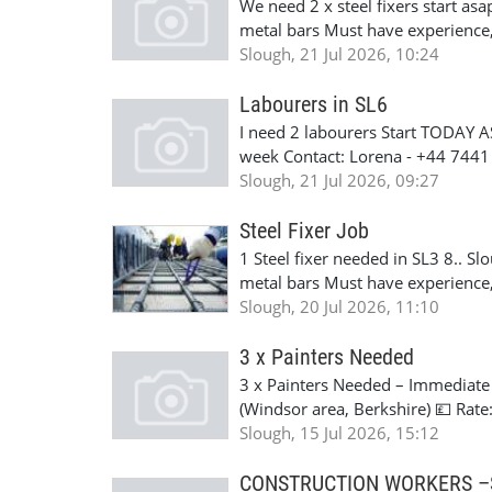
We need 2 x steel fixers start a
metal bars Must have experience, 
Contact: +447441928324
Slough, 21 Jul 2026, 10:24
Labourers in SL6
I need 2 labourers Start TODAY A
week Contact: Lorena - +44 744
Slough, 21 Jul 2026, 09:27
Steel Fixer Job
1 Steel fixer needed in SL3 8.. S
metal bars Must have experience, 
Anca whatsapp 07411469100
Slough, 20 Jul 2026, 11:10
3 x Painters Needed
3 x Painters Needed – Immediate
(Windsor area, Berkshire) 💷 Rat
Tomorrow We're looking for 3 exp
Slough, 15 Jul 2026, 15:12
✔️ Previous painting experience ✔
✔️ Full PPE 🚗 Free parking availa
CONSTRUCTION WORKERS 