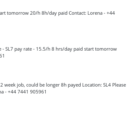
Start tomorrow 20/h 8h/day paid Contact: Lorena - +44
- SL7 pay rate - 15.5/h 8 hrs/day paid start tomorrow
961
 2 week job, could be longer 8h payed Location: SL4 Please
rena - +44 7441 905961