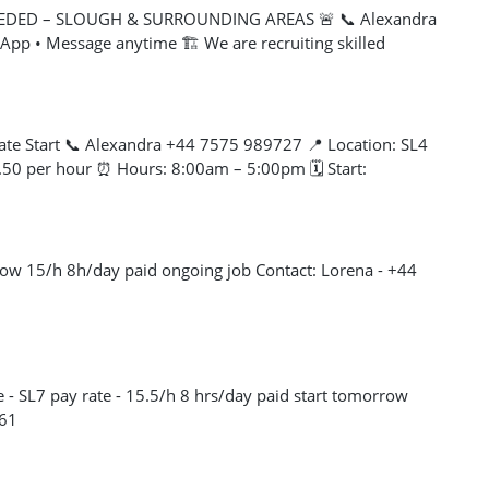
DED – SLOUGH & SURROUNDING AREAS 🚨 📞 Alexandra
pp • Message anytime 🏗️ We are recruiting skilled
 in Slough and nearby areas. 👷 Trades needed: 🧱
ors 🔨 Carpenters 🏗️ Dryliners 🚧 Labourers 🛠️
 Plasterers ⚡ Electricians 🔧 Plumbers …and many more
✔️ Competitive rates ✔️ Immediate starts available ✔️
ate Start 📞 Alexandra +44 7575 989727 📍 Location: SL4
t-term & long-term projects ✔️ Work across Slough and
2.50 per hour ⏰ Hours: 8:00am – 5:00pm 🗓️ Start:
: ✔️ Valid CSCS / relevant trade card ✔️ Right to work in
erienced Painters for an immediate start. Requirements:
your trade ✔️ Own tools where required ✔️ Full PPE ✔️
️ Valid CSCS Card ✔️ Right to work in the UK ✔️ Own tools
Looking for work or know someone available? Contact
ble on site
9727 💬 Call • WhatsApp • Message anytime
row 15/h 8h/day paid ongoing job Contact: Lorena - +44
- SL7 pay rate - 15.5/h 8 hrs/day paid start tomorrow
961