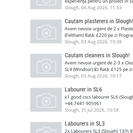
experiență pentru un proiect în Sl
Începere: Mâine Cerințe: Document
Slough, 04 Aug 2026, 11:33
disponibili, contactați-mă telefon
Cautam plasterers in Slough
Avem nevoie urgent de 2 x Plaste
(Feltham) Rată: £220 pe zi Program
în weekend și ore suplimentare D
Slough, 03 Aug 2026, 10:38
self-employed. Lucrări interioare î
documente valabile. Pentru mai 
Cautam cleaners in Slough!
apel)
Avem nevoie urgent de 2-3 x Clean
SL4 (Windsor) 💷 Rată: £125 pe zi
în weekend și ore suplimentare 
Slough, 03 Aug 2026, 10:17
lucrează self-employed. Parcare gr
și documente valabile. Pentru m
Labourer in SL6
apel)
x1 good cscs labourer SL6 (Sloug
+44 7441 905961
Slough, 31 Jul 2026, 10:58
Labourers in SL3
2x Labourers SL3 (Slough) 13/h 8