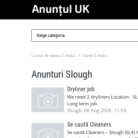
Locuri de munca Londra
Chirie Londra
Anunturi Slough
Dryliner job
We need 2 dryliners Location . 
Long term job
Slough, 06 Aug 2026, 11:55
Se caută Cleaners
Se caută Cleaners – Slough (SL4