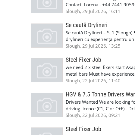
Contact: Lorena - +44 7441 905
Slough, 29 Jul 2026, 16:11
Se caută Drylineri
Se caută Drylineri – SL1 (Slough
drylineri cu experiență pentru un 
este de £25/oră, iar proiectul est
Slough, 29 Jul 2026, 13:25
domeniu, 2 referințe, card CSCS v
sunteți interesați și puteți încep
Steel Fixer Job
multe detalii.
we need 2 x steel fixers start A
metal bars Must have experience, 
Contact - +447308312119
Slough, 22 Jul 2026, 11:40
HGV & 7.5 Tonne Drivers Wa
Drivers Wanted We are looking fo
driving licence (C1, C or C+E) - Dr
please send us a private message
Slough, 22 Jul 2026, 09:21
Steel Fixer Job