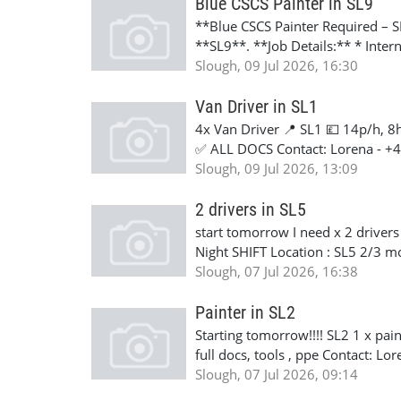
Blue CSCS Painter in SL9
**Blue CSCS Painter Required – SL
**SL9**. **Job Details:** * Inter
site * **1 week's work** * **Star
Slough, 09 Jul 2026, 16:30
interested. Contact: Lorena - +4
Van Driver in SL1
4x Van Driver 📍 SL1 💷 14p/h, 8
✅ ALL DOCS Contact: Lorena - +
Slough, 09 Jul 2026, 13:09
2 drivers in SL5
start tomorrow I need x 2 drivers 
Night SHIFT Location : SL5 2/3 m
for day shift 24.00 ph for night 
Slough, 07 Jul 2026, 16:38
Painter in SL2
Starting tomorrow!!!! SL2 1 x pai
full docs, tools , ppe Contact: L
Slough, 07 Jul 2026, 09:14