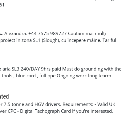
961
) 📞 Alexandra: +44 7575 989727 Căutăm mai mulți
proiect în zona SL1 (Slough), cu începere mâine. Tariful
e pe termen lung. Este necesar să aveți experiență în
alabil și documentele necesare pentru a lucra în UK. Dacă
e imediat, contactați-mă telefonic sau prin mesaj pentru mai
sap aria SL3 240/DAY 9hrs paid Must do grounding with the
tools , blue card , full ppe Ongoing work long tearm
nted
r 7.5 tonne and HGV drivers. Requirements: - Valid UK
iver CPC - Digital Tachograph Card If you're interested,
.