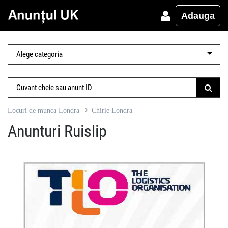
Adauga
Locuri de munca Londra
Chirie Londra
Anunturi Ruislip