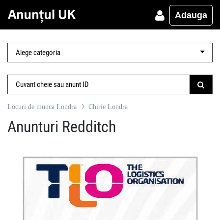
Adauga
Locuri de munca Londra
Chirie Londra
Anunturi Redditch