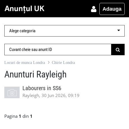
Adauga
Locuri de munca Londra
Chirie Londra
Anunturi Rayleigh
Labourers in SS6
Rayleigh, 30 Jun 2026, 09:19
Pagina
1
din
1