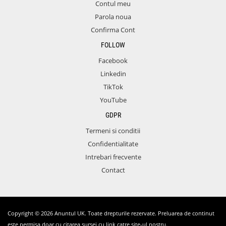
Contul meu
Parola noua
Confirma Cont
FOLLOW
Facebook
Linkedin
TikTok
YouTube
GDPR
Termeni si conditii
Confidentialitate
Intrebari frecvente
Contact
Copyright © 2026 Anuntul UK. Toate drepturile rezervate. Preluarea de continut
este permisa doar cu citarea sursei cu link catre site-ul nostru.