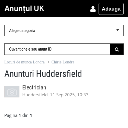
Adauga
Locuri de munca Londra
Chirie Londra
Anunturi Huddersfield
Electrician
Huddersfield, 11 Sep 2025, 10:33
Pagina
1
din
1