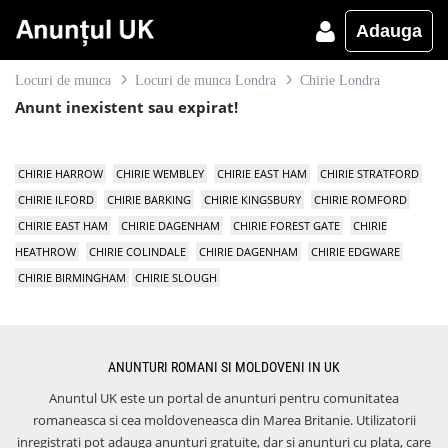
Adauga
Locuri de munca
Locuri de munca Londra
Chirie Londra
Anunt inexistent sau expirat!
CHIRIE HARROW
CHIRIE WEMBLEY
CHIRIE EAST HAM
CHIRIE STRATFORD
CHIRIE ILFORD
CHIRIE BARKING
CHIRIE KINGSBURY
CHIRIE ROMFORD
CHIRIE EAST HAM
CHIRIE DAGENHAM
CHIRIE FOREST GATE
CHIRIE
HEATHROW
CHIRIE COLINDALE
CHIRIE DAGENHAM
CHIRIE EDGWARE
CHIRIE BIRMINGHAM
CHIRIE SLOUGH
ANUNTURI ROMANI SI MOLDOVENI IN UK
Anuntul UK este un portal de anunturi pentru comunitatea
romaneasca si cea moldoveneasca din Marea Britanie. Utilizatorii
inregistrati pot adauga anunturi gratuite, dar si anunturi cu plata, care