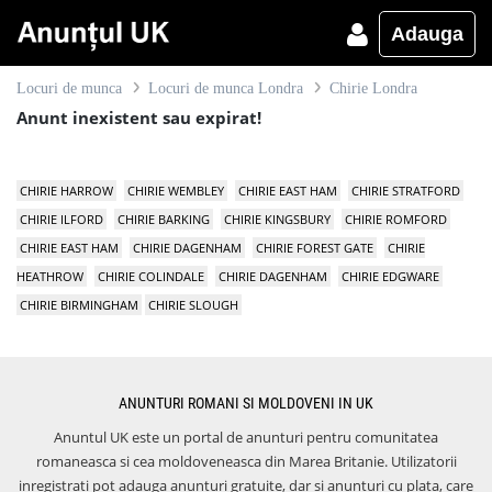
Adauga
Locuri de munca
Locuri de munca Londra
Chirie Londra
Anunt inexistent sau expirat!
CHIRIE HARROW
CHIRIE WEMBLEY
CHIRIE EAST HAM
CHIRIE STRATFORD
CHIRIE ILFORD
CHIRIE BARKING
CHIRIE KINGSBURY
CHIRIE ROMFORD
CHIRIE EAST HAM
CHIRIE DAGENHAM
CHIRIE FOREST GATE
CHIRIE
HEATHROW
CHIRIE COLINDALE
CHIRIE DAGENHAM
CHIRIE EDGWARE
CHIRIE BIRMINGHAM
CHIRIE SLOUGH
ANUNTURI ROMANI SI MOLDOVENI IN UK
Anuntul UK este un portal de anunturi pentru comunitatea
romaneasca si cea moldoveneasca din Marea Britanie. Utilizatorii
inregistrati pot adauga anunturi gratuite, dar si anunturi cu plata, care