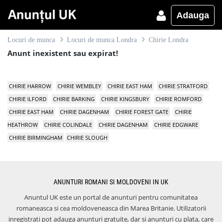
Adauga
Locuri de munca
Locuri de munca Londra
Chirie Londra
Anunt inexistent sau expirat!
CHIRIE HARROW
CHIRIE WEMBLEY
CHIRIE EAST HAM
CHIRIE STRATFORD
CHIRIE ILFORD
CHIRIE BARKING
CHIRIE KINGSBURY
CHIRIE ROMFORD
CHIRIE EAST HAM
CHIRIE DAGENHAM
CHIRIE FOREST GATE
CHIRIE
HEATHROW
CHIRIE COLINDALE
CHIRIE DAGENHAM
CHIRIE EDGWARE
CHIRIE BIRMINGHAM
CHIRIE SLOUGH
ANUNTURI ROMANI SI MOLDOVENI IN UK
Anuntul UK este un portal de anunturi pentru comunitatea
romaneasca si cea moldoveneasca din Marea Britanie. Utilizatorii
inregistrati pot adauga anunturi gratuite, dar si anunturi cu plata, care