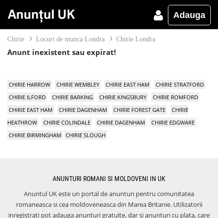
Adauga
Chirie
Locuri de munca Londra
Chirie Londra
Anunt inexistent sau expirat!
CHIRIE HARROW
CHIRIE WEMBLEY
CHIRIE EAST HAM
CHIRIE STRATFORD
CHIRIE ILFORD
CHIRIE BARKING
CHIRIE KINGSBURY
CHIRIE ROMFORD
CHIRIE EAST HAM
CHIRIE DAGENHAM
CHIRIE FOREST GATE
CHIRIE
HEATHROW
CHIRIE COLINDALE
CHIRIE DAGENHAM
CHIRIE EDGWARE
CHIRIE BIRMINGHAM
CHIRIE SLOUGH
ANUNTURI ROMANI SI MOLDOVENI IN UK
Anuntul UK este un portal de anunturi pentru comunitatea
romaneasca si cea moldoveneasca din Marea Britanie. Utilizatorii
inregistrati pot adauga anunturi gratuite, dar si anunturi cu plata, care