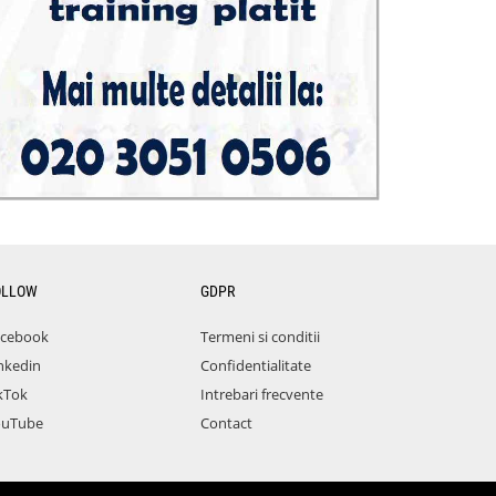
OLLOW
GDPR
acebook
Termeni si conditii
nkedin
Confidentialitate
kTok
Intrebari frecvente
ouTube
Contact