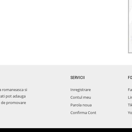
SERVICII
F
a romaneasca si
Inregistrare
F
rati pot adauga
Contul meu
Li
aza de promovare
Parola noua
Ti
Confirma Cont
Y