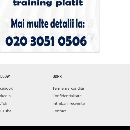
OLLOW
GDPR
acebook
Termeni si conditii
nkedin
Confidentialitate
kTok
Intrebari frecvente
ouTube
Contact