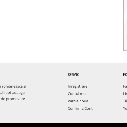
SERVICII
F
a romaneasca si
Inregistrare
F
rati pot adauga
Contul meu
Li
aza de promovare
Parola noua
Ti
Confirma Cont
Y