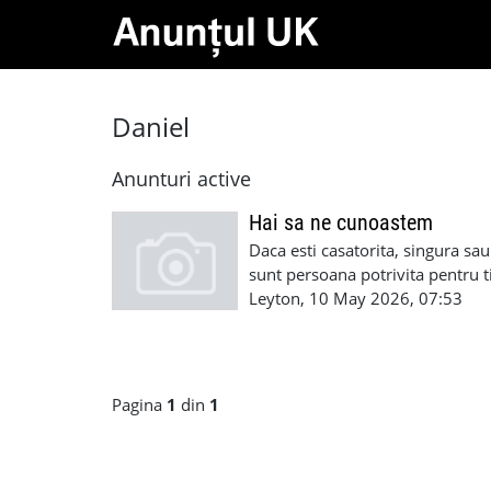
Daniel
Anunturi active
Hai sa ne cunoastem
Daca esti casatorita, singura sa
sunt persoana potrivita pentru t
pentru a fi ceea ce cauti. Ofer d
Leyton, 10 May 2026, 07:53
interesant ce iti spun, hai si p
ma intereseaza: prostituate, per
etc. Ofer si cer seriozitate!
Pagina
1
din
1