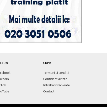
OLLOW
GDPR
acebook
Termeni si conditii
nkedin
Confidentialitate
kTok
Intrebari frecvente
ouTube
Contact