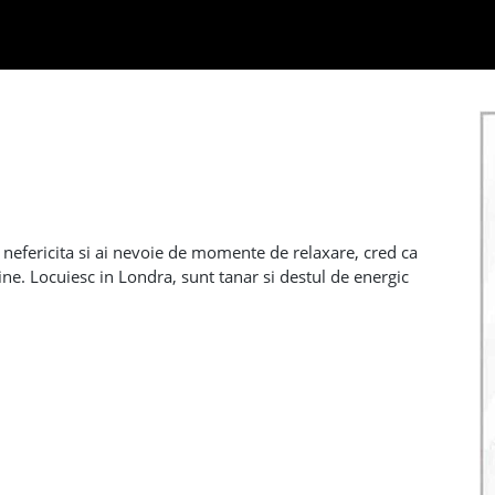
u nefericita si ai nevoie de momente de relaxare, cred ca
ine. Locuiesc in Londra, sunt tanar si destul de energic
iscretie, totul ramane intre noi de la A la Z. Daca suna
e whatsapp sa ne cunoastem mai bine si poate iese ceva. Nu
soane care cer bani din diverse motive, barbati, gay, trans