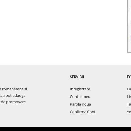
SERVICII
F
a romaneasca si
Inregistrare
F
rati pot adauga
Contul meu
Li
aza de promovare
Parola noua
Ti
Confirma Cont
Y