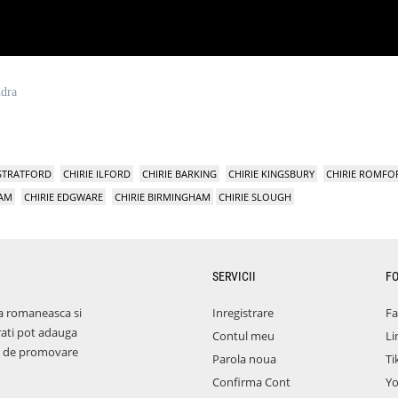
ndra
 STRATFORD
CHIRIE ILFORD
CHIRIE BARKING
CHIRIE KINGSBURY
CHIRIE ROMFO
HAM
CHIRIE EDGWARE
CHIRIE BIRMINGHAM
CHIRIE SLOUGH
SERVICII
F
a romaneasca si
Inregistrare
F
rati pot adauga
Contul meu
Li
aza de promovare
Parola noua
Ti
Confirma Cont
Y