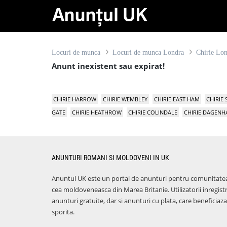
Locuri de munca
Locuri de munca Londra
Chirie Lo
Anunt inexistent sau expirat!
CHIRIE HARROW
CHIRIE WEMBLEY
CHIRIE EAST HAM
CHIRIE
GATE
CHIRIE HEATHROW
CHIRIE COLINDALE
CHIRIE DAGEN
ANUNTURI ROMANI SI MOLDOVENI IN UK
Anuntul UK este un portal de anunturi pentru comunitate
cea moldoveneasca din Marea Britanie. Utilizatorii inregist
anunturi gratuite, dar si anunturi cu plata, care benefici
sporita.