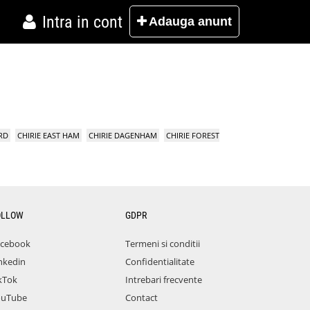
Intra in cont
Adauga
anunt
RD
CHIRIE EAST HAM
CHIRIE DAGENHAM
CHIRIE FOREST
OLLOW
GDPR
acebook
Termeni si conditii
nkedin
Confidentialitate
kTok
Intrebari frecvente
ouTube
Contact