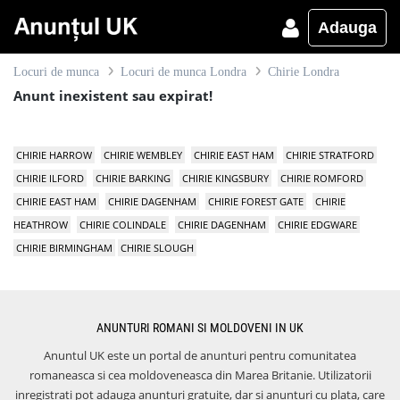
Adauga
Locuri de munca
Locuri de munca Londra
Chirie Londra
Anunt inexistent sau expirat!
CHIRIE HARROW
CHIRIE WEMBLEY
CHIRIE EAST HAM
CHIRIE STRATFORD
CHIRIE ILFORD
CHIRIE BARKING
CHIRIE KINGSBURY
CHIRIE ROMFORD
CHIRIE EAST HAM
CHIRIE DAGENHAM
CHIRIE FOREST GATE
CHIRIE
HEATHROW
CHIRIE COLINDALE
CHIRIE DAGENHAM
CHIRIE EDGWARE
CHIRIE BIRMINGHAM
CHIRIE SLOUGH
ANUNTURI ROMANI SI MOLDOVENI IN UK
Anuntul UK este un portal de anunturi pentru comunitatea
romaneasca si cea moldoveneasca din Marea Britanie. Utilizatorii
inregistrati pot adauga anunturi gratuite, dar si anunturi cu plata, care