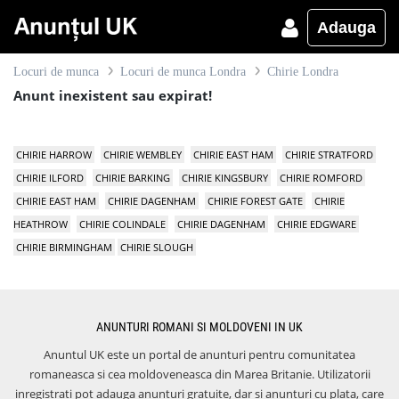
Adauga
Locuri de munca
Locuri de munca Londra
Chirie Londra
Anunt inexistent sau expirat!
CHIRIE HARROW
CHIRIE WEMBLEY
CHIRIE EAST HAM
CHIRIE STRATFORD
CHIRIE ILFORD
CHIRIE BARKING
CHIRIE KINGSBURY
CHIRIE ROMFORD
CHIRIE EAST HAM
CHIRIE DAGENHAM
CHIRIE FOREST GATE
CHIRIE
HEATHROW
CHIRIE COLINDALE
CHIRIE DAGENHAM
CHIRIE EDGWARE
CHIRIE BIRMINGHAM
CHIRIE SLOUGH
ANUNTURI ROMANI SI MOLDOVENI IN UK
Anuntul UK este un portal de anunturi pentru comunitatea
romaneasca si cea moldoveneasca din Marea Britanie. Utilizatorii
inregistrati pot adauga anunturi gratuite, dar si anunturi cu plata, care